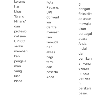
kerama
Kota
g
han
Padang,
dengan
khas
UPI
fleksibilit
'Urang
Convent
as untuk
Minang'
ion
mewuju
dan
Centre
dkan
profesio
memasti
berbagai
nalisme,
kan
acara
UPI CC
kemuda
Anda,
selalu
han
mulai
memberi
akses
dari
kan
bagi
pernikah
pengala
tamu
an yang
man
dan
elegan
yang
peserta
hingga
luar
Anda
pamera
biasa.
n
berskala
besar.