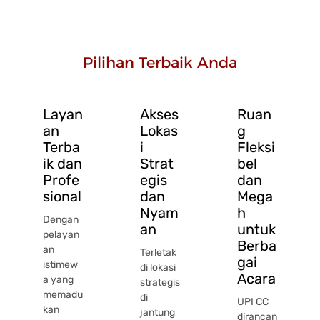
Pilihan Terbaik Anda
Layan
Akses
Ruan
an
Lokas
g
Terba
i
Fleksi
ik dan
Strat
bel
Profe
egis
dan
sional
dan
Mega
Nyam
h
Dengan
an
untuk
pelayan
Berba
an
Terletak
gai
istimew
di lokasi
Acara
a yang
strategis
memadu
di
UPI CC
kan
jantung
dirancan