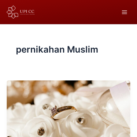
Lewati
ke
konten
pernikahan Muslim