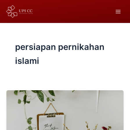
Lewati
ke
konten
persiapan pernikahan
islami