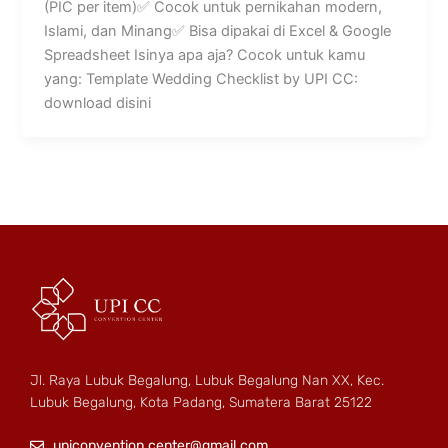
(PIC per item)✅ Cocok untuk pernikahan modern,
Islami, dan Minang✅ Bisa dipakai di Excel & Google
Spreadsheet Isinya apa aja? Cocok untuk kamu
yang: Template Wedding Checklist by UPI CC:
download disini
Jl. Raya Lubuk Begalung, Lubuk Begalung Nan XX, Kec.
Lubuk Begalung, Kota Padang, Sumatera Barat 25122
upiconvention.center@gmail.com