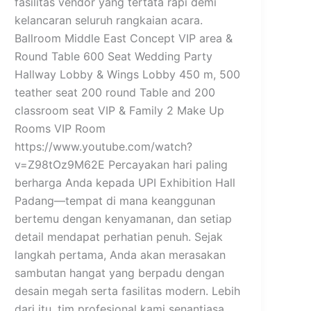
fasilitas vendor yang tertata rapi demi
kelancaran seluruh rangkaian acara.
Ballroom Middle East Concept VIP area &
Round Table 600 Seat Wedding Party
Hallway Lobby & Wings Lobby 450 m, 500
teather seat 200 round Table and 200
classroom seat VIP & Family 2 Make Up
Rooms VIP Room
https://www.youtube.com/watch?
v=Z98tOz9M62E Percayakan hari paling
berharga Anda kepada UPI Exhibition Hall
Padang—tempat di mana keanggunan
bertemu dengan kenyamanan, dan setiap
detail mendapat perhatian penuh. Sejak
langkah pertama, Anda akan merasakan
sambutan hangat yang berpadu dengan
desain megah serta fasilitas modern. Lebih
dari itu, tim profesional kami senantiasa