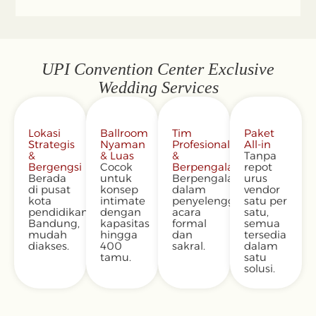
UPI Convention Center Exclusive
Wedding Services
Lokasi
Ballroom
Tim
Paket
Strategis
Nyaman
Profesional
All-in
&
& Luas
&
Tanpa
Bergengsi
Cocok
Berpengalaman
repot
Berada
untuk
Berpengalaman
urus
di pusat
konsep
dalam
vendor
kota
intimate
penyelenggaraan
satu per
pendidikan
dengan
acara
satu,
Bandung,
kapasitas
formal
semua
mudah
hingga
dan
tersedia
diakses.
400
sakral.
dalam
tamu.
satu
solusi.