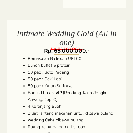
Intimate Wedding Gold (All in
one)
Rp. 76.400.000,-
Rp. 65.000.000,-
Pemakaian Ballroom UPI CC
Lunch buffet 3 protein
50 pack Soto Padang
50 pack Coki Lopi
50 pack Katan Sarikaya
Bonus khusus
VIP
(Rendang, Kalio Jengkol,
Anyang, Kopi O)
4 Keranjang Buah
2 Set rantang makanan untuk dibawa pulang
Wedding Cake dibawa pulang
Ruang keluarga dan artis room